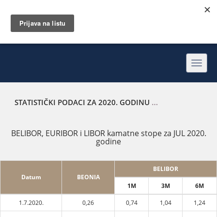
Toggl
navig
STATISTIČKI PODACI ZA 2020. GODINU
BELIBOR, EURIBOR
BELIBOR, EURIBOR i LIBOR kamatne stope za JUL 2020.
godine
BELIBOR
Datum
BEONIA
1M
3M
6M
1.7.2020.
0,26
0,74
1,04
1,24