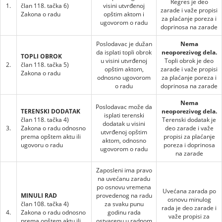
Regres je deo
1.
član 118. tačka 6)
visini utvrđenoj
zarade i važe propisi
Zakona o radu
opštim aktom i
za plaćanje poreza i
ugovorom o radu
doprinosa na zarade
Poslodavac je dužan
Nema
da isplati topli obrok
neoporezivog dela.
TOPLI OBROK
u visini utvrđenoj
Topli obrok je deo
2.
član 118. tačka 5)
opštim aktom,
zarade i važe propisi
Zakona o radu
odnosno ugovorom
za plaćanje poreza i
o radu
doprinosa na zarade
Nema
Poslodavac može da
TERENSKI DODATAK
neoporezivog dela.
isplati terenski
član 118. tačka 4)
Terenski dodatak je
dodatak u visini
3.
Zakona o radu odnosno
deo zarade i važe
utvrđenoj opštim
prema opštem aktu ili
propisi za plaćanje
aktom, odnosno
ugovoru o radu
poreza i doprinosa
ugovorom o radu
na zarade
Zaposleni ima pravo
na uvećanu zaradu
po osnovu vremena
Uvećana zarada po
MINULI RAD
provedenog na radu
osnovu minulog
član 108. tačka 4)
za svaku punu
rada je deo zarade i
4.
Zakona o radu odnosno
godinu rada
važe propisi za
prema opštem aktu ili
ostvarenu u radnom