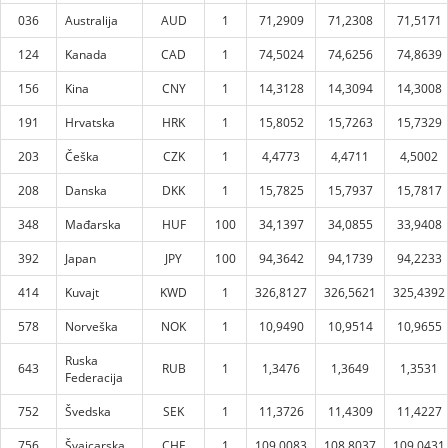
036
Australija
AUD
1
71,2909
71,2308
71,5171
124
Kanada
CAD
1
74,5024
74,6256
74,8639
156
Kina
CNY
1
14,3128
14,3094
14,3008
191
Hrvatska
HRK
1
15,8052
15,7263
15,7329
203
Češka
CZK
1
4,4773
4,4711
4,5002
208
Danska
DKK
1
15,7825
15,7937
15,7817
348
Mađarska
HUF
100
34,1397
34,0855
33,9408
392
Japan
JPY
100
94,3642
94,1739
94,2233
414
Kuvajt
KWD
1
326,8127
326,5621
325,4392
578
Norveška
NOK
1
10,9490
10,9514
10,9655
Ruska
643
RUB
1
1,3476
1,3649
1,3531
Federacija
752
Švedska
SEK
1
11,3726
11,4309
11,4227
756
Švajcarska
CHF
1
109,0083
108,8037
109,0431