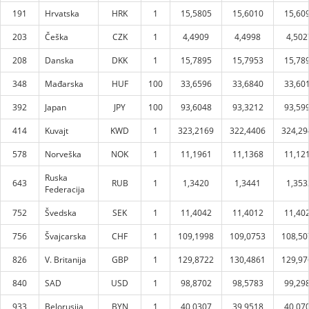
191
Hrvatska
HRK
1
15,5805
15,6010
15,60
203
Češka
CZK
1
4,4909
4,4998
4,502
208
Danska
DKK
1
15,7895
15,7953
15,78
348
Mađarska
HUF
100
33,6596
33,6840
33,60
392
Japan
JPY
100
93,6048
93,3212
93,59
414
Kuvajt
KWD
1
323,2169
322,4406
324,29
578
Norveška
NOK
1
11,1961
11,1368
11,12
Ruska
643
RUB
1
1,3420
1,3441
1,353
Federacija
752
Švedska
SEK
1
11,4042
11,4012
11,40
756
Švajcarska
CHF
1
109,1998
109,0753
108,50
826
V. Britanija
GBP
1
129,8722
130,4861
129,97
840
SAD
USD
1
98,8702
98,5783
99,29
933
Belorusija
BYN
1
40,0307
39,9518
40,07