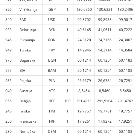
826
V. Britanija
GBP
1
130,6960
130,6321
130,2406
840
SAD
USD
1
99,8702
99,8938
99,5017
933
Belorusija
BYN
1
40,6145
41,0611
40,7222
946
Rumunija
RON
1
24,3120
24,3166
24,3062
949
Turska
TRY
1
14,2946
14,3114
14,3584
975
Bugarska
BGN
1
60,1214
60,1254
60,1183
977
BIH
BAM
1
60,1214
60,1254
60,1183
985
Poljska
PLN
1
26,6179
26,6384
26,7291
040
Austrija
ATS
1
8,5454
8,5460
8,5450
056
Belgija
BEF
100
291,4911
291,5104
291,4762
246
Finska
FIM
1
19,7767
19,7781
19,7757
250
Francuska
FRF
1
17,9261
17,9272
17,9251
280
Nemačka
DEM
1
60,1214
60,1254
60,1183