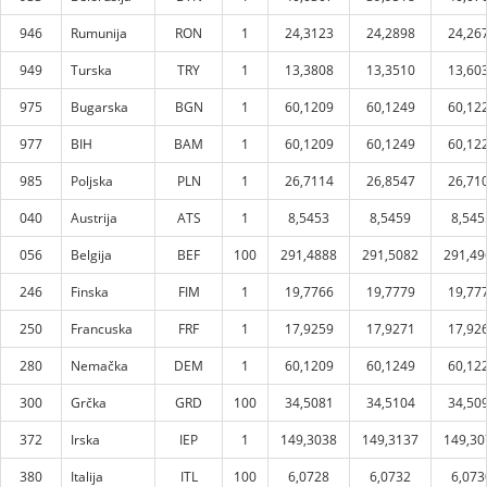
946
Rumunija
RON
1
24,3123
24,2898
24,26
949
Turska
TRY
1
13,3808
13,3510
13,60
975
Bugarska
BGN
1
60,1209
60,1249
60,12
977
BIH
BAM
1
60,1209
60,1249
60,12
985
Poljska
PLN
1
26,7114
26,8547
26,71
040
Austrija
ATS
1
8,5453
8,5459
8,545
056
Belgija
BEF
100
291,4888
291,5082
291,49
246
Finska
FIM
1
19,7766
19,7779
19,77
250
Francuska
FRF
1
17,9259
17,9271
17,92
280
Nemačka
DEM
1
60,1209
60,1249
60,12
300
Grčka
GRD
100
34,5081
34,5104
34,50
372
Irska
IEP
1
149,3038
149,3137
149,30
380
Italija
ITL
100
6,0728
6,0732
6,073