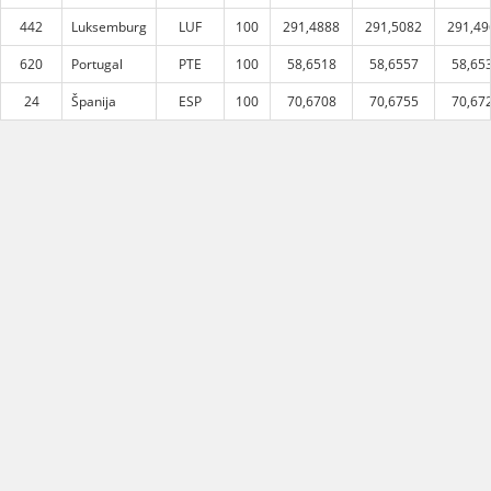
442
Luksemburg
LUF
100
291,4888
291,5082
291,49
620
Portugal
PTE
100
58,6518
58,6557
58,65
24
Španija
ESP
100
70,6708
70,6755
70,67