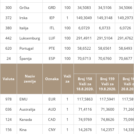
300
Grčka
GRD
100
34,5083
34,5106
34,5066
372
Irska
IEP
1
149,3049
149,3148
149,2973
380
Italija
ITL
100
6,0729
6,0733
6,0726
442
Luksemburg
LUF
100
291,4911
291,5104
291,4762
620
Portugal
PTE
100
58,6522
58,6561
58,6493
24
Španija
ESP
100
70,6713
70,6760
70,6677
Naziv
Važi
Valuta
Oznaka
Broj 158
Broj 159
Broj 1
zemlje
za
Važi za
Važi za
Važi 
18.8.2020.
19.8.2020.
20.8.20
978
EMU
EUR
1
117,5863
117,5941
117,58
036
Australija
AUD
1
71,4116
71,3600
71,26
124
Kanada
CAD
1
74,9769
74,8626
75,09
156
Kina
CNY
1
14,2676
14,2357
14,33