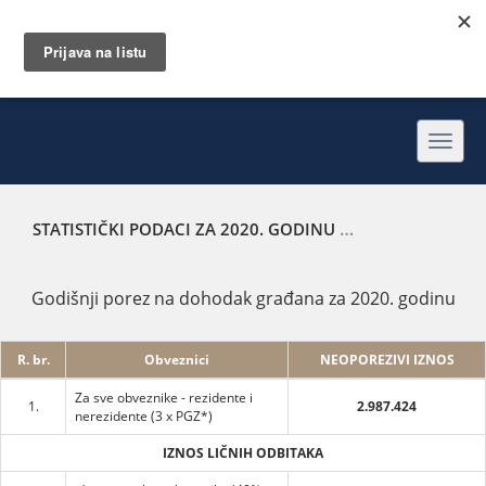
Toggl
navig
STATISTIČKI PODACI ZA 2020. GODINU
GODIŠNJI POREZ 
Godišnji porez na dohodak građana za 2020. godinu
R. br.
Obveznici
NEOPOREZIVI IZNOS
Za sve obveznike - rezidente i
1.
2.987.424
nerezidente (3 x PGZ*)
IZNOS LIČNIH ODBITAKA