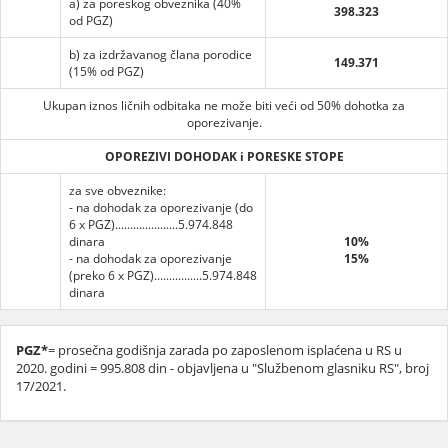
a) za poreskog obveznika (40%
398.323
od PGZ)
b) za izdržavanog člana porodice
149.371
(15% od PGZ)
Ukupan iznos ličnih odbitaka ne može biti veći od 50% dohotka za
oporezivanje.
OPOREZIVI DOHODAK i PORESKE STOPE
za sve obveznike:
- na dohodak za oporezivanje (do
6 x PGZ).....................5.974.848
dinara
10%
- na dohodak za oporezivanje
15%
(preko 6 x PGZ)................5.974.848
dinara
PGZ*
= prosečna godišnja zarada po zaposlenom isplaćena u RS u
2020. godini = 995.808 din - objavljena u "Službenom glasniku RS", broj
17/2021.