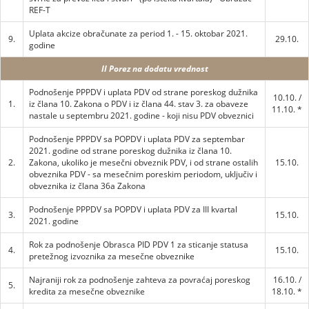
REF-T
Uplata akcize obračunate za period 1. - 15. oktobar 2021.
9.
29.10.
godine
II Porez na dodatu vrednost
Podnošenje PPPDV i uplata PDV od strane poreskog dužnika
10.10. /
1.
iz člana 10. Zakona o PDV i iz člana 44. stav 3. za obaveze
11.10. *
nastale u septembru 2021. godine - koji nisu PDV obveznici
Podnošenje PPPDV sa POPDV i uplata PDV za septembar
2021. godine od strane poreskog dužnika iz člana 10.
2.
Zakona, ukoliko je mesečni obveznik PDV, i od strane ostalih
15.10.
obveznika PDV - sa mesečnim poreskim periodom, uključiv i
obveznika iz člana 36a Zakona
Podnošenje PPPDV sa POPDV i uplata PDV za III kvartal
3.
15.10.
2021. godine
Rok za podnošenje Obrasca PID PDV 1 za sticanje statusa
4.
15.10.
pretežnog izvoznika za mesečne obveznike
Najraniji rok za podnošenje zahteva za povraćaj poreskog
16.10. /
5.
kredita za mesečne obveznike
18.10. *