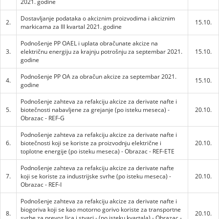
2021. godine
Dostavljanje podataka o akciznim proizvodima i akciznim
2.
15.10.
markicama za III kvartal 2021. godine
Podnošenje PP OAEL i uplata obračunate akcize na
3.
električnu energiju za krajnju potrošnju za septembar 2021.
15.10.
godine
Podnošenje PP OA za obračun akcize za septembar 2021.
4.
15.10.
godine
Podnošenje zahteva za refakciju akcize za derivate nafte i
5.
biotečnosti nabavljene za grejanje (po isteku meseca) -
20.10.
Obrazac - REF-G
Podnošenje zahteva za refakciju akcize za derivate nafte i
6.
biotečnosti koji se koriste za proizvodnju električne i
20.10.
toplotne energije (po isteku meseca) - Obrazac - REF-ETE
Podnošenje zahteva za refakciju akcize za derivate nafte
7.
koji se koriste za industrijske svrhe (po isteku meseca) -
20.10.
Obrazac - REF-I
Podnošenje zahteva za refakciju akcize za derivate nafte i
biogoriva koji se kao motorno gorivo koriste za transportne
8.
20.10.
svrhe za prevoz lica i stvari - (po isteku kvartala) - Obrazac -