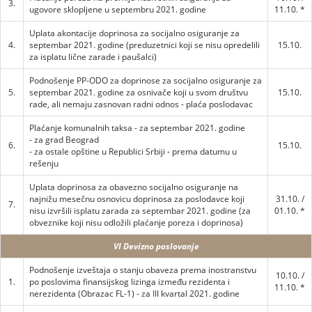
3.
ugovore sklopljene u septembru 2021. godine
11.10. *
Uplata akontacije doprinosa za socijalno osiguranje za
4.
septembar 2021. godine (preduzetnici koji se nisu opredelili
15.10.
za isplatu lične zarade i paušalci)
Podnošenje PP-ODO za doprinose za socijalno osiguranje za
5.
septembar 2021. godine za osnivače koji u svom društvu
15.10.
rade, ali nemaju zasnovan radni odnos - plaća poslodavac
Plaćanje komunalnih taksa - za septembar 2021. godine
- za grad Beograd
6.
15.10.
- za ostale opštine u Republici Srbiji - prema datumu u
rešenju
Uplata doprinosa za obavezno socijalno osiguranje na
najnižu mesečnu osnovicu doprinosa za poslodavce koji
31.10. /
7.
nisu izvršili isplatu zarada za septembar 2021. godine (za
01.10. *
obveznike koji nisu odložili plaćanje poreza i doprinosa)
VI Devizno poslovanje
Podnošenje izveštaja o stanju obaveza prema inostranstvu
10.10. /
1.
po poslovima finansijskog lizinga između rezidenta i
11.10. *
nerezidenta (Obrazac FL-1) - za III kvartal 2021. godine