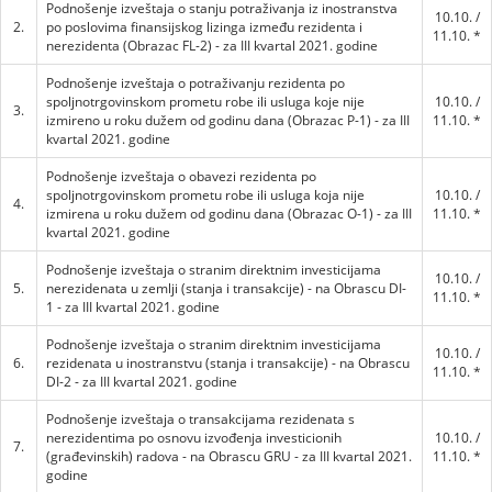
Podnošenje izveštaja o stanju potraživanja iz inostranstva
10.10. /
2.
po poslovima finansijskog lizinga između rezidenta i
11.10. *
nerezidenta (Obrazac FL-2) - za III kvartal 2021. godine
Podnošenje izveštaja o potraživanju rezidenta po
spoljnotrgovinskom prometu robe ili usluga koje nije
10.10. /
3.
izmireno u roku dužem od godinu dana (Obrazac P-1) - za III
11.10. *
kvartal 2021. godine
Podnošenje izveštaja o obavezi rezidenta po
spoljnotrgovinskom prometu robe ili usluga koja nije
10.10. /
4.
izmirena u roku dužem od godinu dana (Obrazac O-1) - za III
11.10. *
kvartal 2021. godine
Podnošenje izveštaja o stranim direktnim investicijama
10.10. /
5.
nerezidenata u zemlji (stanja i transakcije) - na Obrascu DI-
11.10. *
1 - za III kvartal 2021. godine
Podnošenje izveštaja o stranim direktnim investicijama
10.10. /
6.
rezidenata u inostranstvu (stanja i transakcije) - na Obrascu
11.10. *
DI-2 - za III kvartal 2021. godine
Podnošenje izveštaja o transakcijama rezidenata s
nerezidentima po osnovu izvođenja investicionih
10.10. /
7.
(građevinskih) radova - na Obrascu GRU - za III kvartal 2021.
11.10. *
godine