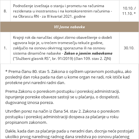
Podnošenje izveštaja o stanju i prometu na računima
10.10. /
8.
rezidenata u inostranstvu i na kontokorentnim računima -
11.10. *
na Obrascu RN - za III kvartal 2021. godine
VII Javne nabavke
Krajnji rok da naručilac objavi zbirno obaveštenje o dodeli
ugovora koje je, u trećem tromesečju tekuće godine,
1.
zaključio na osnovu okvirnog sporazuma ili na osnovu
30.10.
sistema dinamične nabavke -
Zakon o javnim nabavkama
("Službeni glasnik RS", br. 91/2019) (član 109. stav 2. ZJN)
* Prema članu 80. stav 5. Zakona o opštem upravnom postupku, ako
poslednji dan roka pada na dan u kome organ ne radi, rok ističe kad
protekne prvi naredni radni dan.
Prema Zakonu o poreskom postupku i poreskoj administraciji,
ispunjenje poreske obaveze sastoji se u plaćanju, o dospelosti,
dugovanog iznosa poreza.
Utvrđen porez na način iz člana 54. stav 2. Zakona o poreskom
postupku i poreskoj administraciji dospeva za plaćanje u roku
propisanom zakonom.
Dakle, kada dan za plaćanje pada u neradni dan, docnja neće postojati
ukoliko prvog narednog radnog dana sredstva po osnovu plaćenog