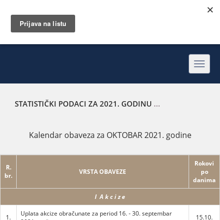
Toggl
navig
STATISTIČKI PODACI ZA 2021. GODINU
KALENDAR OBAVEZ
Kalendar obaveza za OKTOBAR 2021. godine
Rokovi
R.
VRSTA OBAVEZE
po
br.
danima
I A k c i z e
Uplata akcize obračunate za period 16. - 30. septembar
1.
15.10.