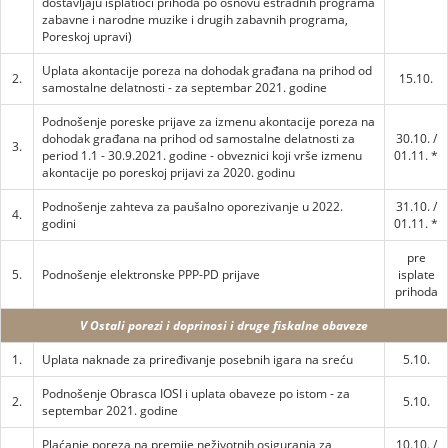
dostavljaju isplatioci prihoda po osnovu estradnih programa
zabavne i narodne muzike i drugih zabavnih programa,
Poreskoj upravi)
Uplata akontacije poreza na dohodak građana na prihod od
2.
15.10.
samostalne delatnosti - za septembar 2021. godine
Podnošenje poreske prijave za izmenu akontacije poreza na
dohodak građana na prihod od samostalne delatnosti za
30.10. /
3.
period 1.1 - 30.9.2021. godine - obveznici koji vrše izmenu
01.11. *
akontacije po poreskoj prijavi za 2020. godinu
Podnošenje zahteva za paušalno oporezivanje u 2022.
31.10. /
4.
godini
01.11. *
pre
5.
Podnošenje elektronske PPP-PD prijave
isplate
prihoda
V Ostali porezi i doprinosi i druge fiskalne obaveze
1.
Uplata naknade za priređivanje posebnih igara na sreću
5.10.
Podnošenje Obrasca IOSI i uplata obaveze po istom - za
2.
5.10.
septembar 2021. godine
Plaćanje poreza na premije neživotnih osiguranja za
10.10. /