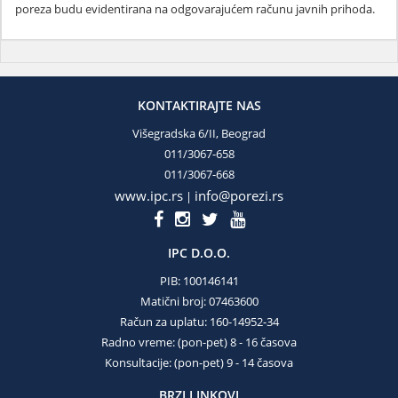
poreza budu evidentirana na odgovarajućem računu javnih prihoda.
KONTAKTIRAJTE NAS
Višegradska 6/II, Beograd
011/3067-658
011/3067-668
www.ipc.rs
info@porezi.rs
|
IPC D.O.O.
PIB: 100146141
Matični broj: 07463600
Račun za uplatu: 160-14952-34
Radno vreme: (pon-pet) 8 - 16 časova
Konsultacije: (pon-pet) 9 - 14 časova
BRZI LINKOVI