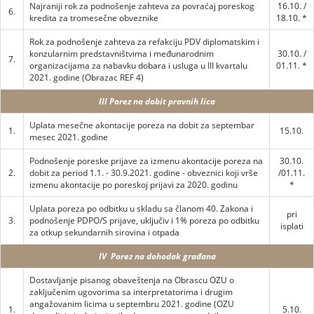
Najraniji rok za podnošenje zahteva za povraćaj poreskog
16.10. /
6.
kredita za tromesečne obveznike
18.10. *
Rok za podnošenje zahteva za refakciju PDV diplomatskim i
konzularnim predstavništvima i međunarodnim
30.10. /
7.
organizacijama za nabavku dobara i usluga u III kvartalu
01.11. *
2021. godine (Obrazac REF 4)
III Porez na dobit pravnih lica
Uplata mesečne akontacije poreza na dobit za septembar
1.
15.10.
mesec 2021. godine
Podnošenje poreske prijave za izmenu akontacije poreza na
30.10.
2.
dobit za period 1.1. - 30.9.2021. godine - obveznici koji vrše
/01.11.
izmenu akontacije po poreskoj prijavi za 2020. godinu
*
Uplata poreza po odbitku u skladu sa članom 40. Zakona i
pri
3.
podnošenje PDPO/S prijave, uključiv i 1% poreza po odbitku
isplati
za otkup sekundarnih sirovina i otpada
IV Porez na dohodak građana
Dostavljanje pisanog obaveštenja na Obrascu OZU o
zaključenim ugovorima sa interpretatorima i drugim
angažovanim licima u septembru 2021. godine (OZU
1.
5.10.