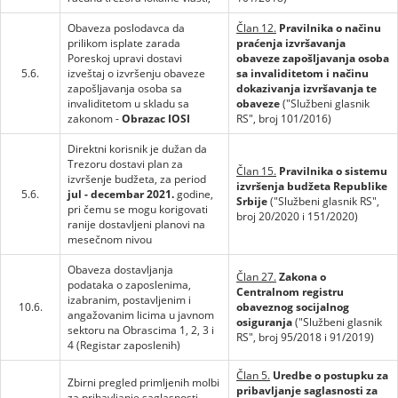
Obaveza poslodavca da
Član 12.
Pravilnika o načinu
prilikom isplate zarada
praćenja izvršavanja
Poreskoj upravi dostavi
obaveze zapošljavanja osoba
5.6.
izveštaj o izvršenju obaveze
sa invaliditetom i načinu
zapošljavanja osoba sa
dokazivanja izvršavanja te
invaliditetom u skladu sa
obaveze
("Službeni glasnik
zakonom -
Obrazac IOSI
RS", broj 101/2016)
Direktni korisnik je dužan da
Trezoru dostavi plan za
Član 15.
Pravilnika o sistemu
izvršenje budžeta, za period
izvršenja budžeta Republike
5.6.
jul - decembar 2021.
godine,
Srbije
("Službeni glasnik RS",
pri čemu se mogu korigovati
broj 20/2020 i 151/2020)
ranije dostavljeni planovi na
mesečnom nivou
Obaveza dostavljanja
Član 27.
Zakona o
podataka o zaposlenima,
Centralnom registru
izabranim, postavljenim i
10.6.
obaveznog socijalnog
angažovanim licima u javnom
osiguranja
("Službeni glasnik
sektoru na Obrascima 1, 2, 3 i
RS", broj 95/2018 i 91/2019)
4 (Registar zaposlenih)
Član 5.
Uredbe o postupku za
Zbirni pregled primljenih molbi
pribavljanje saglasnosti za
za pribavljanje saglasnosti