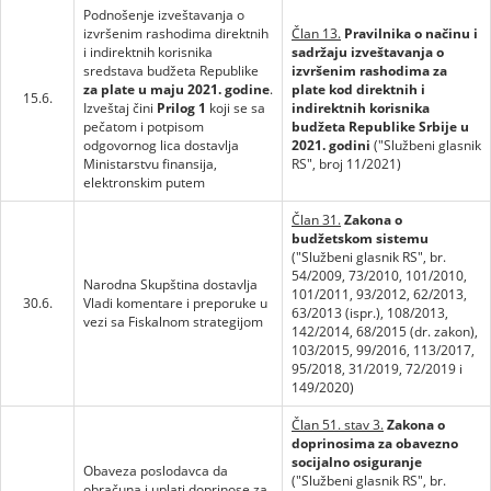
Podnošenje izveštavanja o
izvršenim rashodima direktnih
Član 13.
Pravilnika o načinu i
i indirektnih korisnika
sadržaju izveštavanja o
sredstava budžeta Republike
izvršenim rashodima za
za plate u maju 2021. godine
.
plate kod direktnih i
15.6.
Izveštaj čini
Prilog 1
koji se sa
indirektnih korisnika
pečatom i potpisom
budžeta Republike Srbije u
odgovornog lica dostavlja
2021. godini
("Službeni glasnik
Ministarstvu finansija,
RS", broj 11/2021)
elektronskim putem
Član 31.
Zakona o
budžetskom sistemu
("Službeni glasnik RS", br.
54/2009, 73/2010, 101/2010,
Narodna Skupština dostavlja
101/2011, 93/2012, 62/2013,
30.6.
Vladi komentare i preporuke u
63/2013 (ispr.), 108/2013,
vezi sa Fiskalnom strategijom
142/2014, 68/2015 (dr. zakon),
103/2015, 99/2016, 113/2017,
95/2018, 31/2019, 72/2019 i
149/2020)
Član 51. stav 3.
Zakona o
doprinosima za obavezno
socijalno osiguranje
Obaveza poslodavca da
("Službeni glasnik RS", br.
obračuna i uplati doprinose za