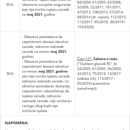
84/2004, 61/2005, 62/2006,
30.6.
obavezno socijalno osiguranje
5/2009, 52/2011, 101/2011,
koji nije izvršio isplatu zarade
47/2013, 108/2013, 57/2014,
za
maj 2021.
godine
68/2014 (dr. zakon), 112/2015,
113/2017, 95/2018, 86/2019 i
153/2020)
- Obaveza poslodavca da
zaposlenom dostavi obračun
zarade, odnosno naknade
zarade za mesec
maj 2021.
godine;
Član 121.
Zakona o radu
- Obaveza poslodavca da
("Službeni glasnik RS", br.
zaposlenom dostavi obračun
24/2005, 61/2005, 54/2009,
za mesec
maj 2021. godine
30.6
32/2013, 75/2014, 13/2017
ako nije izvršio isplatu zarade,
(odluka US), 113/2017 i
odnosno naknade zarade. Uz
95/2018 (autentično
obračun poslodavac dostavlja
tumačenje))
zaposlenom i obaveštenje da
isplata zarade, odnosno
naknade zarade, nije izvršena i
razloge zbog kojih nije
izvršena isplata
NAPOMENA: