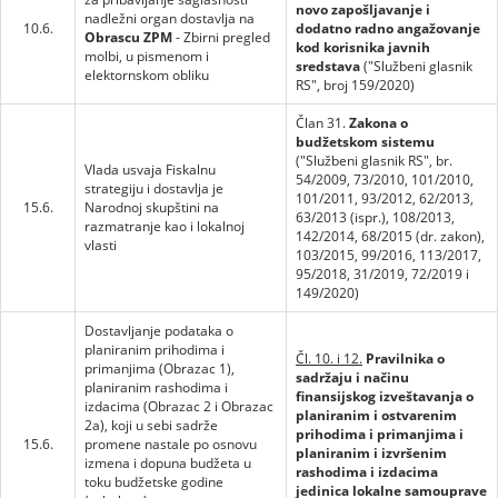
novo zapošljavanje i
nadležni organ dostavlja na
10.6.
dodatno radno angažovanje
Obrascu ZPM
- Zbirni pregled
kod korisnika javnih
molbi, u pismenom i
sredstava
("Službeni glasnik
elektornskom obliku
RS", broj 159/2020)
Član 31.
Zakona o
budžetskom sistemu
("Službeni glasnik RS", br.
Vlada usvaja Fiskalnu
54/2009, 73/2010, 101/2010,
strategiju i dostavlja je
101/2011, 93/2012, 62/2013,
15.6.
Narodnoj skupštini na
63/2013 (ispr.), 108/2013,
razmatranje kao i lokalnoj
142/2014, 68/2015 (dr. zakon),
vlasti
103/2015, 99/2016, 113/2017,
95/2018, 31/2019, 72/2019 i
149/2020)
Dostavljanje podataka o
planiranim prihodima i
Čl. 10. i 12.
Pravilnika o
primanjima (Obrazac 1),
sadržaju i načinu
planiranim rashodima i
finansijskog izveštavanja o
izdacima (Obrazac 2 i Obrazac
planiranim i ostvarenim
2a), koji u sebi sadrže
prihodima i primanjima i
15.6.
promene nastale po osnovu
planiranim i izvršenim
izmena i dopuna budžeta u
rashodima i izdacima
toku budžetske godine
jedinica lokalne samouprave