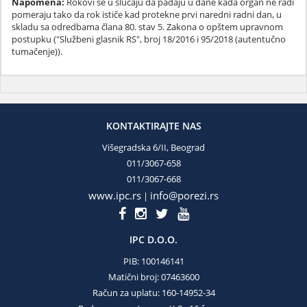
Napomena:
Rokovi se u slučaju da padaju u dane kada organ ne radi
pomeraju tako da rok ističe kad protekne prvi naredni radni dan, u
skladu sa odredbama člana 80. stav 5. Zakona o opštem upravnom
postupku ("Službeni glasnik RS", broj 18/2016 i 95/2018 (autentučno
tumačenje)).
KONTAKTIRAJTE NAS
Višegradska 6/II, Beograd
011/3067-658
011/3067-668
www.ipc.rs
info@porezi.rs
|
IPC D.O.O.
PIB: 100146141
Matični broj: 07463600
Račun za uplatu: 160-14952-34