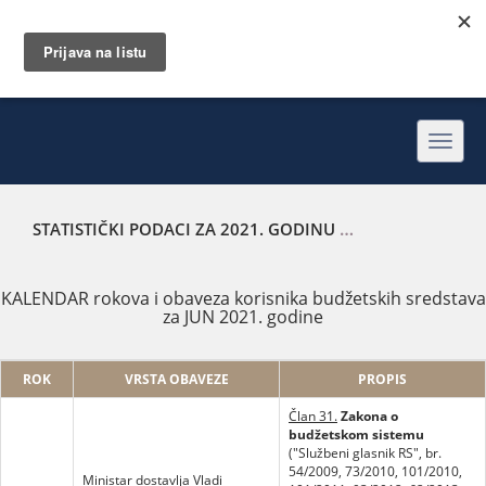
Toggl
navig
STATISTIČKI PODACI ZA 2021. GODINU
KALENDAR ROKOVA 
KALENDAR rokova i obaveza korisnika budžetskih sredstava
za JUN 2021. godine
ROK
VRSTA OBAVEZE
PROPIS
Član 31.
Zakona o
budžetskom sistemu
("Službeni glasnik RS", br.
54/2009, 73/2010, 101/2010,
Ministar dostavlja Vladi