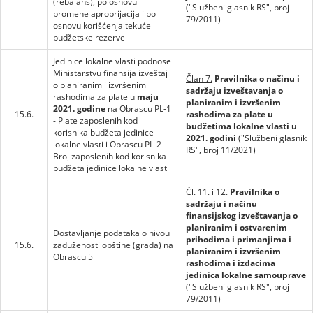
(rebalans), po osnovu
("Službeni glasnik RS", broj
promene aproprijacija i po
79/2011)
osnovu korišćenja tekuće
budžetske rezerve
Jedinice lokalne vlasti podnose
Ministarstvu finansija izveštaj
Član 7.
Pravilnika o načinu i
o planiranim i izvršenim
sadržaju izveštavanja o
rashodima za plate u
maju
planiranim i izvršenim
2021. godine
na Obrascu PL-1
15.6.
rashodima za plate u
- Plate zaposlenih kod
budžetima lokalne vlasti u
korisnika budžeta jedinice
2021. godini
("Službeni glasnik
lokalne vlasti i Obrascu PL-2 -
RS", broj 11/2021)
Broj zaposlenih kod korisnika
budžeta jedinice lokalne vlasti
Čl. 11. i 12.
Pravilnika o
sadržaju i načinu
finansijskog izveštavanja o
planiranim i ostvarenim
Dostavljanje podataka o nivou
prihodima i primanjima i
15.6.
zaduženosti opštine (grada) na
planiranim i izvršenim
Obrascu 5
rashodima i izdacima
jedinica lokalne samouprave
("Službeni glasnik RS", broj
79/2011)