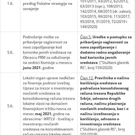
101/2011, 93/2012, 62/2013,
1.6.
predlog Fiskalne strategije na
63/2013 (ispr.), 108/2013,
usvajanje
142/2014, 68/2015 (dr. zakon),
103/2015, 99/2016, 113/2017,
95/2018, 31/2019, 72/2019 i
149/2020)
Podnošenje molbe za
Član 5.
Uredbe o postupku za
pribavljanje saglasnosti za
pribavljanje saglasnosti za
novo zapošljavanje kod
novo zapošljavanje i
5.6.
korisnika javnih sredstava na
dodatno radno angažovanje
Obrascu PRM za odlučivanje
kod korisnika javnih
na sednici Komisije u mesecu
sredstava
("Službeni glasnik
junu 2021
. godine
RS", broj 159/2020)
Lokalni organ uprave nadležan
Član 12.
Pravilnika o načinu
za finansije podnosi izveštaj
korišćenja sredstava sa
Upravi za trezor o investiranju
podračuna konsolidovanog
novčanih sredstava sa
računa trezora Republike
konsolidovanog računa trezora
Srbije, odnosno drugih
lokalne vlasti na domaćem
računa, načinu plasiranja
5.6.
finansijskom tržištu novca za
novčanih sredstava, kao i o
mesec
maj 2021.
godine na
načinu izveštavanja o
obrascima:- IKRTLV - Izveštaj o
korišćenju, odnosno o
investiranju novčanih
investiranju sredstava
sredstava na konsolidovanom
("Službeni glasnik RS", broj
računu trezora lokalne vlasti;
101/2018)