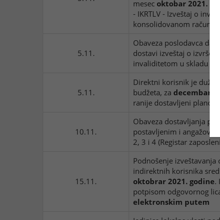
mesec
oktobar 2021. go
- IKRTLV - Izveštaj o inve
konsolidovanom računu tr
Obaveza poslodavca da pr
5.11.
dostavi izveštaj o izvrše
invaliditetom u skladu s
Direktni korisnik je dužan
5.11.
budžeta, za
decembar 20
ranije dostavljeni plano
Obaveza dostavljanja pod
10.11.
postavljenim i angažovan
2, 3 i 4 (Registar zaposlen
Podnošenje izveštavanja 
indirektnih korisnika sre
15.11.
oktobrar 2021. godine
.
potpisom odgovornog lica 
elektronskim putem