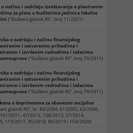
 o načinu i sadržaju izveštavanja o planiranim
odima za plate u budžetima jedinica lokalne
dini
("Službeni glasnik RS", broj 11/2021)
nika o sadržaju i načinu finansijskog
laniranim i ostvarenim prihodima i
niranim i izvršenim rashodima i izdacima
e samouprave
("Službeni glasnik RS", broj 79/2011)
nika o sadržaju i načinu finansijskog
laniranim i ostvarenim prihodima i
niranim i izvršenim rashodima i izdacima
e samouprave
("Službeni glasnik RS", broj 79/2011)
kona o doprinosima za obavezno socijalno
beni glasnik RS", br. 84/2004, 61/2005, 62/2006,
 101/2011, 47/2013, 108/2013, 57/2014,
5, 113/2017, 95/2018, 86/2019 i 153/2020)