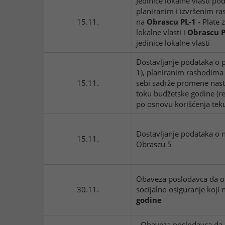
Jedinice lokalne vlasti po
planiranim i izvršenim r
15.11.
na
Obrascu PL-1
- Plate 
lokalne vlasti i
Obrascu P
jedinice lokalne vlasti
Dostavljanje podataka o 
1), planiranim rashodima 
15.11.
sebi sadrže promene nas
toku budžetske godine (re
po osnovu korišćenja tek
Dostavljanje podataka o n
15.11.
Obrascu 5
Obaveza poslodavca da ob
30.11.
socijalno osiguranje koji n
godine
- Obaveza poslodavca da