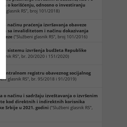
nja o korišćenju, odnosno o investiranju
eni glasnik RS", broj 101/2018)
a o načinu praćenja izvršavanja obaveze
oba sa invaliditetom i načinu dokazivanja
baveze
("Službeni glasnik RS", broj 101/2016)
a o sistemu izvršenja budžeta Republike
glasnik RS", br. 20/2020 i 151/2020)
 centralnom registru obaveznog socijalnog
beni glasnik RS", br. 95/2018 i 91/2019)
a o načinu i sadržaju izveštavanja o izvršenim
te kod direktnih i indirektnih korisnika
e Srbije u 2021. godini
("Službeni glasnik RS",