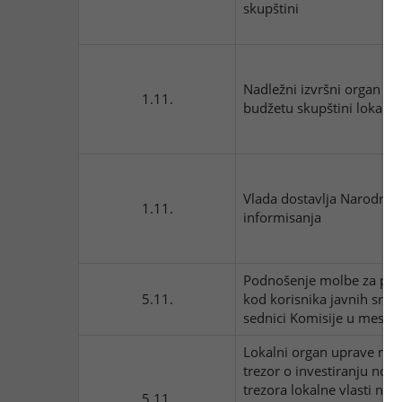
skupštini
Nadležni izvršni organ lok
1.11.
budžetu skupštini lokalne 
Vlada dostavlja Narodnoj 
1.11.
informisanja
Podnošenje molbe za prib
5.11.
kod korisnika javnih sre
sednici Komisije u mese
Lokalni organ uprave nadl
trezor o investiranju nov
trezora lokalne vlasti na
5.11.