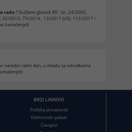
o radu
("Službeni glasnik RS", br. 24/2005,
, 32/2013, 75/2014, 13/2017 (US), 113/2017 i
no tumačenje))
rvi naredni radni dan, u skladu sa odredbama
tumačenje)).
BRZI LINKOVI
Politika privatnosti
Elektronski paketi
Časopisi