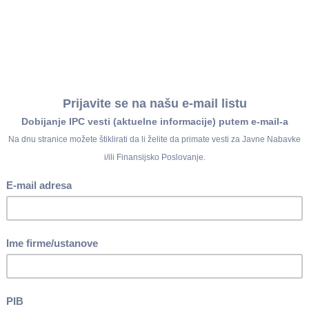
103/2015, 99/201
149/2020)
Član 31.
Zakona o
54/2009, 73/2010
alne vlasti dostavlja Predlog odluke o
63/2013 (ispr.), 1
vlasti
103/2015, 99/201
149/2020)
Član 78.
Zakona o
54/2009, 73/2010
skupštini konsolidovani izveštaj RS, radi
63/2013 (ispr.), 1
103/2015, 99/201
149/2020)
avljanje saglasnosti za novo zapošljavanje
Član 5.
Uredbe o 
dstava na Obrascu PRM za odlučivanje na
zapošljavanje i 
cu
novembru 2021. godine
javnih sredstava
ežan za finansije podnosi izveštaj Upravi za
Član 12.
Pravilni
čanih sredstava sa konsolidovanog računa
konsolidovanog r
 domaćem finansijskom tržištu novca za
drugih računa, n