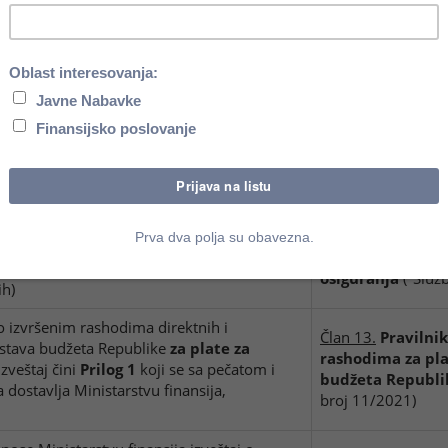
dine
na Obrascu:
načinu izveštava
stiranju novčanih sredstava na
sredstava
("Služb
ezora lokalne vlasti
ilikom isplate zarada Poreskoj upravi
Član 12.
Pravilnik
nju obaveze zapošljavanja osoba sa
zapošljavanja os
a zakonom -
Obrazac IOS
izvršavanja te o
 da Trezoru dostavi plan za izvršenje
Član 15.
Pravilnik
21. godine
, pri čemu se mogu korigovati
Srbije
("Službeni 
vi na mesečnom nivou
ataka o zaposlenima, izabranim,
Član 27.
Zakona o
im licima u javnom sektoru na obrascima 1,
osiguranja
("Služ
ih)
o izvršenim rashodima direktnih i
Član 13.
Pravilnik
dstava budžeta Republike
za plate za
rashodima za pla
 Izveštaj čini
Prilog 1
koji se sa pečatom i
budžeta Republik
dostavlja Ministarstvu finansija,
broj 11/2021)