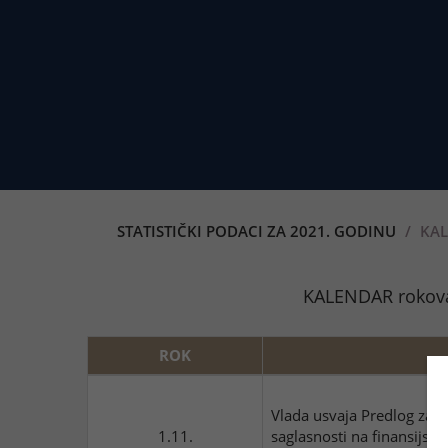
STATISTIČKI PODACI ZA 2021. GODINU
KAL
KALENDAR rokova
ROK
Vlada usvaja Predlog zak
1.11.
saglasnosti na finansijsk