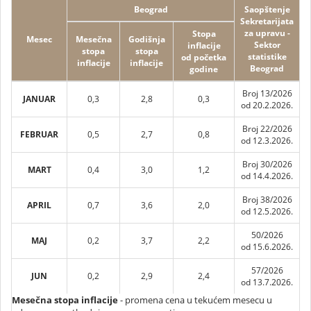
Beograd
Saopštenje
Sekretarijata
za upravu -
Stopa
Mesec
Mesečna
Godišnja
Sektor
inflacije
stopa
stopa
statistike
od početka
inflacije
inflacije
Beograd
godine
Broj 13/2026
JANUAR
0,3
2,8
0,3
od 20.2.2026.
Broj 22/2026
FEBRUAR
0,5
2,7
0,8
od 12.3.2026.
Broj 30/2026
MART
0,4
3,0
1,2
od 14.4.2026.
Broj 38/2026
APRIL
0,7
3,6
2,0
od 12.5.2026.
50/2026
MAJ
0,2
3,7
2,2
od 15.6.2026.
57/2026
JUN
0,2
2,9
2,4
od 13.7.2026.
Mesečna stopa inflacije
- promena cena u tekućem mesecu u