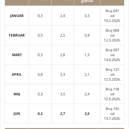
godine
Broj 041
JANUAR
0,3
2,4
0,3
od
19.2.2026.
Broj 068
FEBRUAR
0,5
2,5
0,8
od
12.3.2026.
Broj 097
MART
0,5
2,8
1,3
od
14.4.2026.
Broj 125
APRIL
0,8
3,3
2,1
od
12.5.2026.
Broj 158
MAJ
0,3
3,5
2,4
od
12.6.2026.
Broj 192
JUN
0,2
2,7
2,6
od
13.7.2026.