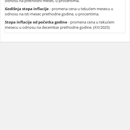
odnosu na prethodni mesec, u procentima.
Godišnja stopa inflacije
- promena cena u tekućem mesecu u
odnosu na isti mesec prethodne godine, u procentima.
Stopa inflacije od početka godine
- promena cena u tekućem
mesecu u odnosu na decembar prethodne godine. (XII/2025)