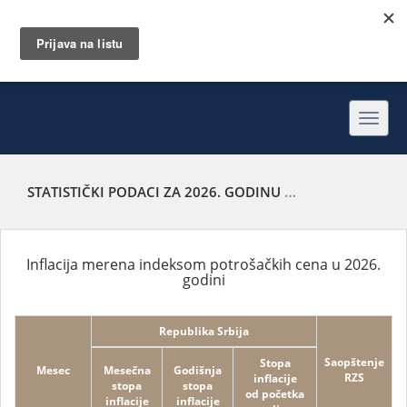
Toggl
navig
STATISTIČKI PODACI ZA 2026. GODINU
INFLACIJA MERENA
Inflacija merena indeksom potrošačkih cena u 2026.
godini
Republika Srbija
Saopštenje
Stopa
Mesec
Mesečna
Godišnja
RZS
inflacije
stopa
stopa
od početka
inflacije
inflacije