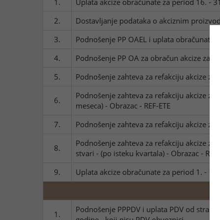
1.
Uplata akcize obračunate za period 16. - 3
2.
Dostavljanje podataka o akciznim proizvod
3.
Podnošenje PP OAEL i uplata obračunate ak
4.
Podnošenje PP OA za obračun akcize za m
5.
Podnošenje zahteva za refakciju akcize za d
Podnošenje zahteva za refakciju akcize za de
6.
meseca) - Obrazac - REF-ETE
7.
Podnošenje zahteva za refakciju akcize za d
Podnošenje zahteva za refakciju akcize za d
8.
stvari - (po isteku kvartala) - Obrazac - REF
9.
Uplata akcize obračunate za period 1. - 15.
Podnošenje PPPDV i uplata PDV od strane p
1.
godine - koji nisu PDV obveznici