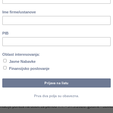
a mart 2020. godine od strane poreskog dužnika iz člana 10. Za
sa mesečnim poreskim periodom, uključiv i obveznika iz člana 36
a I kvartal 2020. godine
ticanje statusa pretežnog izvoznika za mesečne obveznike
icanje statusa pretežnog izvoznika za kvartalne obveznike PDV
vraćaj poreskog kredita za mesečne obveznike
raćaj poreskog kredita za kvartalne obveznike
DV diplomatskim i konzularnim predstavništvima i međunarodnim
(Obrazac REF 5)
III Porez na dobit pravnih lica
t za mart mesec 2020. godine
acije poreza na dobit za period 1.1. - 31.3.2020. godine - obvez