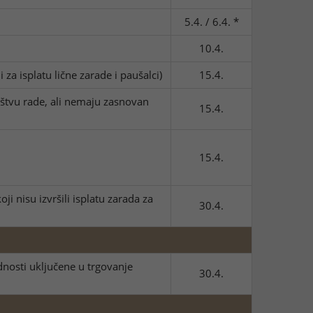
5.4. / 6.4. *
10.4.
za isplatu lične zarade i paušalci)
15.4.
štvu rade, ali nemaju zasnovan
15.4.
15.4.
 nisu izvršili isplatu zarada za
30.4.
ednosti uključene u trgovanje
30.4.