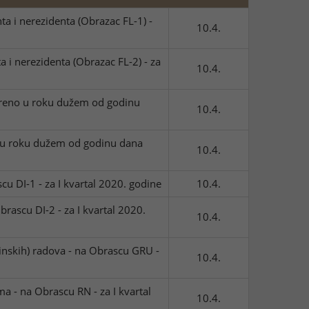
a i nerezidenta (Obrazac FL-1) -
10.4.
a i nerezidenta (Obrazac FL-2) - za
10.4.
mireno u roku dužem od godinu
10.4.
na u roku dužem od godinu dana
10.4.
cu DI-1 - za I kvartal 2020. godine
10.4.
brascu DI-2 - za I kvartal 2020.
10.4.
inskih) radova - na Obrascu GRU -
10.4.
a - na Obrascu RN - za I kvartal
10.4.