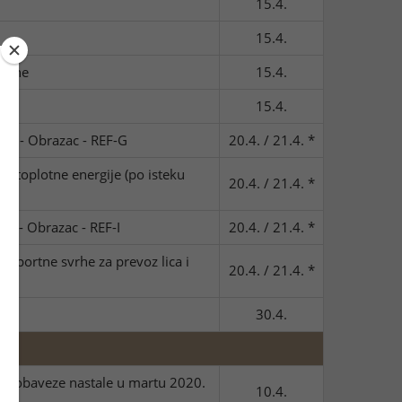
15.4.
15.4.
odine
15.4.
15.4.
ca) - Obrazac - REF-G
20.4. / 21.4. *
e i toplotne energije (po isteku
20.4. / 21.4. *
ca) - Obrazac - REF-I
20.4. / 21.4. *
ansportne svrhe za prevoz lica i
20.4. / 21.4. *
30.4.
 za obaveze nastale u martu 2020.
10.4.