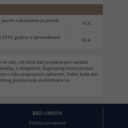
j o javnim nabavkama za period
10.4.
j za 2019. godinu o sprovedenom
30.4.
e radi, rok ističe kad protekne prvi naredni
laćanju, o dospelosti, dugovanog iznosa poreza.
aćanje u roku propisanom zakonom. Dakle, kada dan
aćenog poreza budu evidentirana na
BRZI LINKOVI
Politika privatnosti