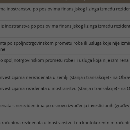
a inostranstvu po poslovima finansijskog lizinga između rezident
iz inostranstva po poslovima finansijskog lizinga između rezident
enta po spoljnotrgovinskom prometu robe ili usluga koje nije iz
ine
po spoljnotrgovinskom prometu robe ili usluga koja nije izmire
vesticijama nerezidenata u zemlji (stanja i transakcije) - na Obras
vesticijama rezidenata u inostranstvu (stanja i transakcije) - na O
denata s nerezidentima po osnovu izvođenja investicionih (građev
a računima rezidenata u inostranstvu i na kontokorentnim računim