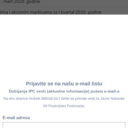
1. mart 2020. godine
ima i akciznim markicama za I kvartal 2020. godine
cize na električnu energiju za krajnju potrošnju za mart 2020. g
art 2020. godine
erivate nafte i biotečnosti nabavljene za grejanje (po isteku mese
rivate nafte i biotečnosti koji se koriste za proizvodnju električn
erivate nafte koji se koriste za industrijske svrhe (po isteku mese
erivate nafte i biogoriva koji se kao motorno gorivo koriste za tr
-T
 april 2020. godine
II Porez na dodatu vrednost
oreskog dužnika iz člana 10. Zakona o PDV i iz člana 44. stav 3.