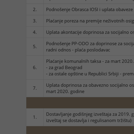
2.
Podnošenje Obrasca IOSI i uplata obaveze 
3.
Plaćanje poreza na premije neživotnih osi
4.
Uplata akontacije doprinosa za socijalno osi
Podnošenje PP-ODO za doprinose za socija
5.
radni odnos - plaća poslodavac
Plaćanje komunalnih taksa - za mart 2020.
6.
- za grad Beograd
- za ostale opštine u Republici Srbiji - pr
Uplata doprinosa za obavezno socijalno osi
7.
mart 2020. godine
Dostavljanje godišnjeg izveštaja za 2019. g
1.
izveštaj se dostavlja i regulisanom tržištu)