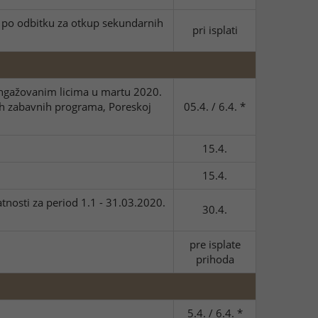
a po odbitku za otkup sekundarnih
pri isplati
angažovanim licima u martu 2020.
ih zabavnih programa, Poreskoj
05.4. / 6.4. *
15.4.
15.4.
nosti za period 1.1 - 31.03.2020.
30.4.
pre isplate
prihoda
5.4. / 6.4. *