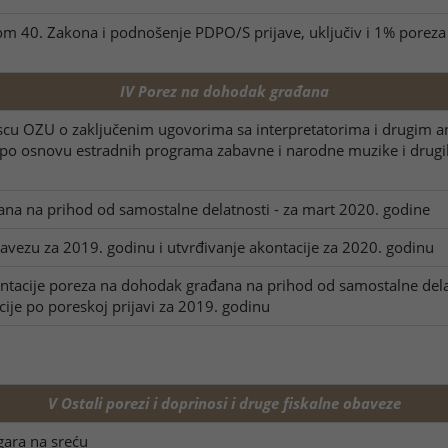
om 40. Zakona i podnošenje PDPO/S prijave, uključiv i 1% porez
IV Porez na dohodak građana
scu OZU o zaključenim ugovorima sa interpretatorima i drugim 
da po osnovu estradnih programa zabavne i narodne muzike i drug
na na prihod od samostalne delatnosti - za mart 2020. godine
vezu za 2019. godinu i utvrđivanje akontacije za 2020. godinu
tacije poreza na dohodak građana na prihod od samostalne delat
cije po poreskoj prijavi za 2019. godinu
V Ostali porezi i doprinosi i druge fiskalne obaveze
gara na sreću