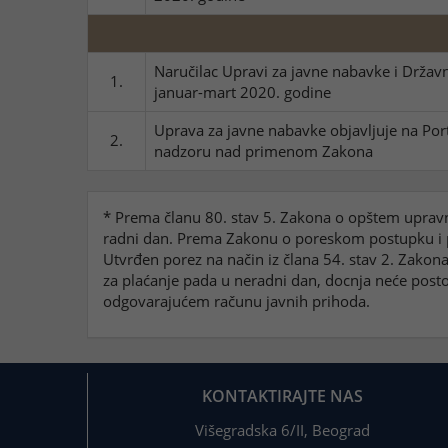
Naručilac Upravi za javne nabavke i Državno
1.
januar-mart 2020. godine
Uprava za javne nabavke objavljuje na Port
2.
nadzoru nad primenom Zakona
* Prema članu 80. stav 5. Zakona o opštem upravn
radni dan. Prema Zakonu o poreskom postupku i po
Utvrđen porez na način iz člana 54. stav 2. Zako
za plaćanje pada u neradni dan, docnja neće post
odgovarajućem računu javnih prihoda.
KONTAKTIRAJTE NAS
Višegradska 6/II, Beograd