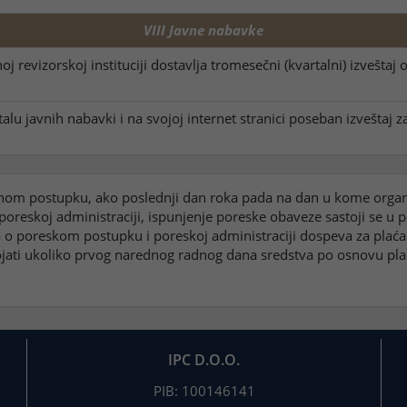
VIII Javne nabavke
j revizorskoj instituciji dostavlja tromesečni (kvartalni) izvešta
alu javnih nabavki i na svojoj internet stranici poseban izvešta
om postupku, ako poslednji dan roka pada na dan u kome organ n
reskoj administraciji, ispunjenje poreske obaveze sastoji se u p
na o poreskom postupku i poreskoj administraciji dospeva za pl
ojati ukoliko prvog narednog radnog dana sredstva po osnovu pl
IPC D.O.O.
PIB: 100146141