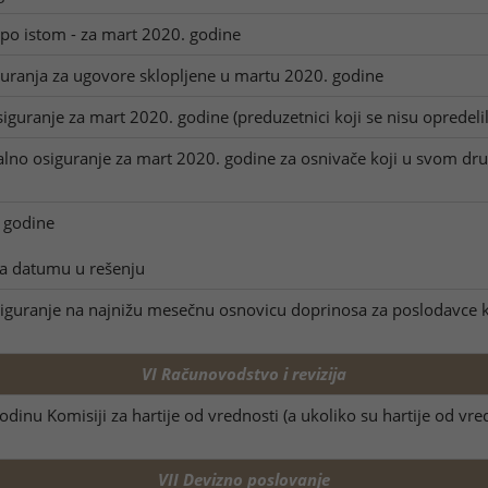
po istom - za mart 2020. godine
guranja za ugovore sklopljene u martu 2020. godine
guranje za mart 2020. godine (preduzetnici koji se nisu opredelili 
lno osiguranje za mart 2020. godine za osnivače koji u svom dru
 godine
ema datumu u rešenju
guranje na najnižu mesečnu osnovicu doprinosa za poslodavce koji
VI Računovodstvo i revizija
odinu Komisiji za hartije od vrednosti (a ukoliko su hartije od vr
VII Devizno poslovanje