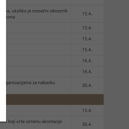
kona, ukoliko je mesečni obveznik
15.4.
a Zakona
15.4.
15.4.
15.4.
16.4.
16.4.
 organizacijama za nabavku
30.4.
15.4.
nici koji vrše izmenu akontacije
30.4.