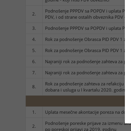
Podnošenje PPPDV sa POPDV i uplata PDV z
2.
PDV, i od strane ostalih obveznika PDV - 
3.
Podnošenje PPPDV sa POPDV i uplata PDV z
4.
Rok za podnošenje Obrasca PID PDV 1 za s
5.
Rok za podnošenje Obrasca PID PDV 1 za st
6.
Najraniji rok za podnošenje zahteva za po
7.
Najraniji rok za podnošenje zahteva za pov
Rok za podnošenje zahteva za refakciju P
8.
dobara i usluga u I kvartalu 2020. godine 
1.
Uplata mesečne akontacije poreza na dobi
Podnošenje poreske prijave za izmenu akont
2.
po poreskoj prijavi za 2019. godinu