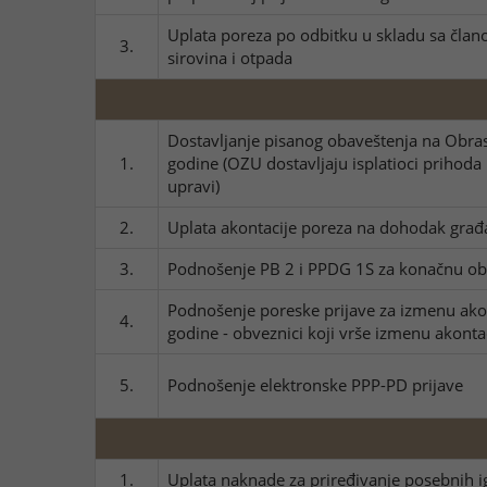
Uplata poreza po odbitku u skladu sa član
3.
sirovina i otpada
Dostavljanje pisanog obaveštenja na Obra
1.
godine (OZU dostavljaju isplatioci priho
upravi)
2.
Uplata akontacije poreza na dohodak građa
3.
Podnošenje PB 2 i PPDG 1S za konačnu oba
Podnošenje poreske prijave za izmenu akon
4.
godine - obveznici koji vrše izmenu akonta
5.
Podnošenje elektronske PPP-PD prijave
1.
Uplata naknade za priređivanje posebnih i