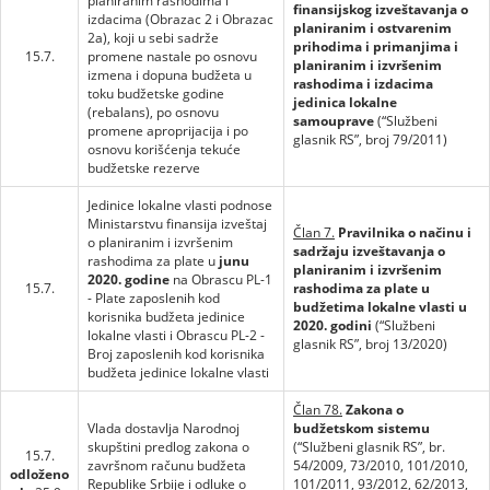
planiranim rashodima i
finansijskog izveštavanja o
izdacima (Obrazac 2 i Obrazac
planiranim i ostvarenim
2a), koji u sebi sadrže
prihodima i primanjima i
15.7.
promene nastale po osnovu
planiranim i izvršenim
izmena i dopuna budžeta u
rashodima i izdacima
toku budžetske godine
jedinica lokalne
(rebalans), po osnovu
samouprave
(“Službeni
promene aproprijacija i po
glasnik RS”, broj 79/2011)
osnovu korišćenja tekuće
budžetske rezerve
Jedinice lokalne vlasti podnose
Ministarstvu finansija izveštaj
Član 7.
Pravilnika o načinu i
o planiranim i izvršenim
sadržaju izveštavanja o
rashodima za plate u
junu
planiranim i izvršenim
2020. godine
na Obrascu PL-1
15.7.
rashodima za plate u
- Plate zaposlenih kod
budžetima lokalne vlasti u
korisnika budžeta jedinice
2020. godini
(“Službeni
lokalne vlasti i Obrascu PL-2 -
glasnik RS”, broj 13/2020)
Broj zaposlenih kod korisnika
budžeta jedinice lokalne vlasti
Član 78.
Zakona o
Vlada dostavlja Narodnoj
budžetskom sistemu
skupštini predlog zakona o
(“Službeni glasnik RS”, br.
15.7.
završnom računu budžeta
54/2009, 73/2010, 101/2010,
odloženo
Republike Srbije i odluke o
101/2011, 93/2012, 62/2013,