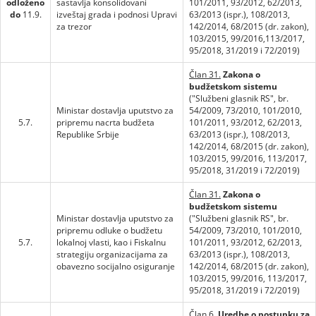
odloženo
sastavlja konsolidovani
101/2011, 93/2012, 62/2013,
do
11.9.
izveštaj grada i podnosi Upravi
63/2013 (ispr.), 108/2013,
za trezor
142/2014, 68/2015 (dr. zakon),
103/2015, 99/2016,113/2017,
95/2018, 31/2019 i 72/2019)
Član 31.
Zakona o
budžetskom sistemu
("Službeni glasnik RS", br.
Ministar dostavlja uputstvo za
54/2009, 73/2010, 101/2010,
5.7.
pripremu nacrta budžeta
101/2011, 93/2012, 62/2013,
Republike Srbije
63/2013 (ispr.), 108/2013,
142/2014, 68/2015 (dr. zakon),
103/2015, 99/2016, 113/2017,
95/2018, 31/2019 i 72/2019)
Član 31.
Zakona o
budžetskom sistemu
Ministar dostavlja uputstvo za
("Službeni glasnik RS", br.
pripremu odluke o budžetu
54/2009, 73/2010, 101/2010,
5.7.
lokalnoj vlasti, kao i Fiskalnu
101/2011, 93/2012, 62/2013,
strategiju organizacijama za
63/2013 (ispr.), 108/2013,
obavezno socijalno osiguranje
142/2014, 68/2015 (dr. zakon),
103/2015, 99/2016, 113/2017,
95/2018, 31/2019 i 72/2019)
Član 6.
Uredbe o postupku za