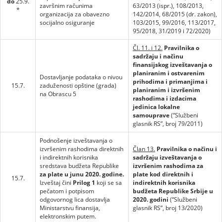
do
25.9.
završnim računima
63/2013 (ispr.), 108/2013,
*
organizacija za obavezno
142/2014, 68/2015 (dr. zakon),
socijalno osiguranje
103/2015, 99/2016, 113/2017,
95/2018, 31/2019 i 72/2020)
Čl. 11. i 12.
Pravilnika o
sadržaju i načinu
finansijskog izveštavanja o
planiranim i ostvarenim
Dostavljanje podataka o nivou
prihodima i primanjima i
15.7.
zaduženosti opštine (grada)
planiranim i izvršenim
na Obrascu 5
rashodima i izdacima
jedinica lokalne
samouprave
(“Službeni
glasnik RS”, broj 79/2011)
Podnošenje izveštavanja o
izvršenim rashodima direktnih
Član 13.
Pravilnika o načinu i
i indirektnih korisnika
sadržaju izveštavanja o
sredstava budžeta Republike
izvršenim rashodima za
za plate u junu 2020. godine.
plate kod direktnih i
15.7.
Izveštaj čini
Prilog 1
koji se sa
indirektnih korisnika
pečatom i potpisom
budžeta Republike Srbije u
odgovornog lica dostavlja
2020. godini
(“Službeni
Ministarstvu finansija,
glasnik RS”, broj 13/2020)
elektronskim putem.