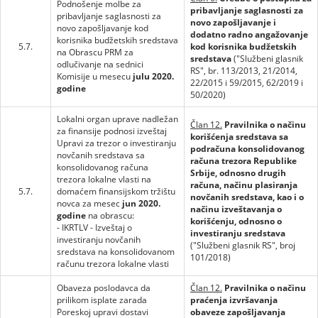
Podnošenje molbe za
pribavljanje saglasnosti za
pribavljanje saglasnosti za
novo zapošljavanje i
novo zapošljavanje kod
dodatno radno angažovanje
korisnika budžetskih sredstava
5.7.
kod korisnika budžetskih
na Obrascu PRM za
sredstava
("Službeni glasnik
odlučivanje na sednici
RS", br. 113/2013, 21/2014,
Komisije u mesecu
julu 2020.
22/2015 i 59/2015, 62/2019 i
godine
50/2020)
Lokalni organ uprave nadležan
Član 12.
Pravilnika o načinu
za finansije podnosi izveštaj
korišćenja sredstava sa
Upravi za trezor o investiranju
podračuna konsolidovanog
novčanih sredstava sa
računa trezora Republike
konsolidovanog računa
Srbije, odnosno drugih
trezora lokalne vlasti na
računa, načinu plasiranja
5.7.
domaćem finansijskom tržištu
novčanih sredstava, kao i o
novca za mesec
jun 2020.
načinu izveštavanja o
godine
na obrascu:
korišćenju, odnosno o
- IKRTLV - Izveštaj o
investiranju sredstava
investiranju novčanih
("Službeni glasnik RS", broj
sredstava na konsolidovanom
101/2018)
računu trezora lokalne vlasti
Obaveza poslodavca da
Član 12.
Pravilnika o načinu
prilikom isplate zarada
praćenja izvršavanja
Poreskoj upravi dostavi
obaveze zapošljavanja