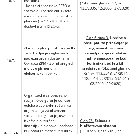
10.7.
korisniku.
("Službeni glasnik RS", br.
- Korisnici sredstava RFZO-a
125/2005, 12/2006 i 27/2020)
sastavljaju periodični izvšetaj
o izvršenju svojih finansijskih
planova (za 1.1.-30.6.2020) i
dostavljaju ih RFZO-u.
Član 6. stav 3.
Uredbe o
postupku za pribavljanje
Zbirni pregled primljenih molbi
saglasnosti za novo
za pribavljanje saglasnosti
zapošljavanje i dodatno
nadležni organ dostavlja na
radno angažovanje kod
10.7.
Obrascu ZPM - Zbirni pregled
korisnika budžetskih
molbi, u pismenom i
sredstava
(“Službeni glasnik
elektornskom obliku
RS”, br. 113/2013, 21/2014,
118/2014, 22/2015, 59/2015,
62/2019 i 50/2020)
Organizacije za obavezno
socijalno osiguranje donose
odluke o završnim računima
organizacija za obavezno
socijalno osiguranje, usvajaju
izveštaje o izvršenju
Član 78.
Zakona o
finansijskih planova i podnose
budžetskom sistemu
ih Upravi za trezor; Republički
(“Službeni glasnik RS”, br.
Novi rok