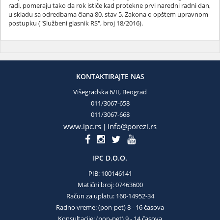
radi, pomeraju tako da rok ističe kad protekne prvi naredni radni dan,
u skladu sa odredbama člana 80. stav 5. Zakona o opštem upravnom
postupku ("Službeni glasnik RS", broj 18/2016).
KONTAKTIRAJTE NAS
Višegradska 6/II, Beograd
011/3067-658
011/3067-668
www.ipc.rs
info@porezi.rs
|
IPC D.O.O.
PIB: 100146141
Matični broj: 07463600
Račun za uplatu: 160-14952-34
Radno vreme: (pon-pet) 8 - 16 časova
Konsultacije: (pon-pet) 9 - 14 časova