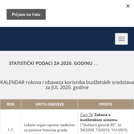
Toggl
navig
STATISTIČKI PODACI ZA 2020. GODINU
KALENDAR ROKOVA 
KALENDAR rokova i obaveza korisnika budžetskih sredstava
za JUL 2020. godine
ROK
VRSTA OBAVEZE
PROPIS
Član 78
.
Zakona o
budžetskom sistemu
Lokalni organ uprave nadležan
("Službeni glasnik RS", br.
1.7.
za poslove finansija grada
54/2009, 73/2010, 101/2010,