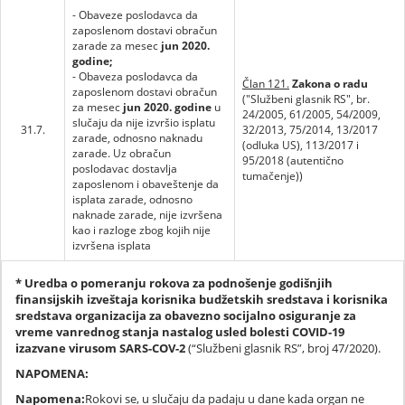
- Obaveze poslodavca da
zaposlenom dostavi obračun
zarade za mesec
jun 2020.
godine;
- Obaveza poslodavca da
Član 121.
Zakona o radu
zaposlenom dostavi obračun
("Službeni glasnik RS", br.
za mesec
jun 2020. godine
u
24/2005, 61/2005, 54/2009,
slučaju da nije izvršio isplatu
31.7.
32/2013, 75/2014, 13/2017
zarade, odnosno naknadu
(odluka US), 113/2017 i
zarade. Uz obračun
95/2018 (autentično
poslodavac dostavlja
tumačenje))
zaposlenom i obaveštenje da
isplata zarade, odnosno
naknade zarade, nije izvršena
kao i razloge zbog kojih nije
izvršena isplata
* Uredba o pomeranju rokova za podnošenje godišnjih
finansijskih izveštaja korisnika budžetskih sredstava i korisnika
sredstava organizacija za obavezno socijalno osiguranje za
vreme vanrednog stanja nastalog usled bolesti COVID-19
izazvane virusom SARS-COV-2
(“Službeni glasnik RS”, broj 47/2020).
NAPOMENA:
Napomena:
Rokovi se, u slučaju da padaju u dane kada organ ne