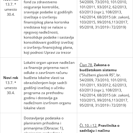
fond za zdravstveno
54/2009, 73/2010, 101/2010,
13.7. *
osiguranje kontroliše,
101/2011, 93/2012, 62/2013,
umesto
sravnjuje podatke iz godišnjih
63/2013 (ispr.), 108/2013,
30.4.
izveštaja o izvršenju
142/2014, 68/2015 (dr. zakon),
finansijskog plana korisnika
103/2015, 99/2016,113/2017,
sredstava koji se nalaze u
95/2018, 31/2019 i 72/2019)
njegovoj nadležnosti,
konsoliduje podatke i sastavlja
konsolidovani godišnji izveštaj
o izvršenju finansijskog plana,
koji podnosi Upravi za trezor
Lokalni organ uprave nadležan
Član 78.
Zakona o
za finansije priprema nacrt
budžetskom sistemu
odluke o završnom računu
(“Službeni glasnik RS”, br.
Novi rok
budžeta lokalne vlasti sa
54/2009, 73/2010, 101/2010,
13.7. *
obrazloženjem koje sadrži
101/2011, 93/2012, 62/2013,
umesto
godišnji izveštaj o učinku
63/2013 (ispr.), 108/2013,
30.4.
programa za prethodnu
142/2014, 68/2015 (dr. zakon),
godinu i dostavlja ga
103/2015, 99/2016,113/2017,
nadležnom izvršnom organu
95/2018, 31/2019 i 72/2019)
lokalne vlasti
Dostavljanje podataka o
planiranim prihodima i
Čl. 10. i 12.
Pravilnika o
primanjima (Obrazac 1),
sadržaju i načinu