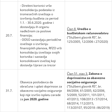
- Direktni korisnici vrše
konsolidaciju podataka iz
tromesečnih izveštaja o
izvršenju budžeta za period
1.1. - 30.6.2020. godine i
dostavljaju ih organu
Član 8.
Uredbe o
nadležnom za poslove
budžetskom računovodstvu
20.7.
finansija;
(“Službeni glasnik RS”, br.
- OOSO sastavljaju periodične
125/2005, 12/2006 i 27/2020)
izveštaje o izvršenju
finansijskih planova, RFZO vrši
konsolidaciju izveštaja svojih
korisnika i sastavlja
konsolidovani izveštaj koji
dostavlja Upravi za trezor
Član 51. stav 3.
Zakona o
doprinosima za obavezno
Obaveza poslodavca da
socijalno osiguranje
obračuna i uplati doprinose za
(“Službeni glasnik RS”, br.
31.7.
obavezno socijalno osiguranje
84/2004, 61/2005, 62/2006,
koji nije izvršio isplatu zarade
5/2009, 52/2011, 101/2011,
za
jun 2020. godine
47/2013, 108/2013 i 57/2014,
68/2014, 112/2015,
113/20107, 95/2018 i 86/2019)