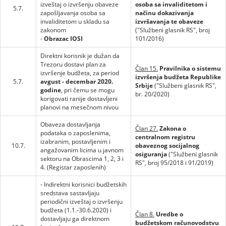
izveštaj o izvršenju obaveze
osoba sa invaliditetom i
5.7.
zapošljavanja osoba sa
načinu dokazivanja
invaliditetom u skladu sa
izvršavanja te obaveze
zakonom
("Službeni glasnik RS", broj
-
Obrazac IOSI
101/2016)
Direktni korisnik je dužan da
Trezoru dostavi plan za
Član 15.
Pravilnika o sistemu
izvršenje budžeta, za period
izvršenja budžeta Republike
5.7.
avgust - decembar 2020.
Srbije
("Službeni glasnik RS",
godine
, pri čemu se mogu
br. 20/2020)
korigovati ranije dostavljeni
planovi na mesečnom nivou
Obaveza dostavljanja
Član 27.
Zakona o
podataka o zaposlenima,
centralnom registru
izabranim, postavljenim i
10.7.
obaveznog socijalnog
angažovanim licima u javnom
osiguranja
("Službeni glasnik
sektoru na Obrascima 1, 2, 3 i
RS", broj 95/2018 i 91/2019)
4. (Registar zaposlenih)
- Indirektni korisnici budžetskih
sredstava sastavljaju
periodični izveštaj o izvršenju
budžeta (1.1.-30.6.2020) i
Član 8.
Uredbe o
dostavljaju ga direktnom
budžetskom računovodstvu