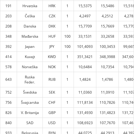
191
Hrvatska
HRK
1
15,5375
15,5486
15,51
203
Češka
CZK
1
4,2497
4,2512
4,278
208
Danska
DKK
1
15,7709
15,7669
15,77
348
Mađarska
HUF
100
33,1531
33,2658
33,59
392
Japan
JPY
100
101,4093
100,3453
99,66
414
Kuvajt
KWD
1
351,3421
348,3988
347,60
578
Norveška
NOK
1
10,6484
10,7354
10,79
Ruska
643
RUB
1
1,4824
1,4786
1,480
Feder.
752
Švedska
SEK
1
11,0360
11,0910
11,10
756
Švajcarska
CHF
1
111,8134
110,7826
110,74
826
V. Britanija
GBP
1
131,4930
131,4823
131,72
840
SAD
USD
1
108,6923
107,7670
107,46
933
Belorusija
BYN
1
44,0725
44,2913
44,39