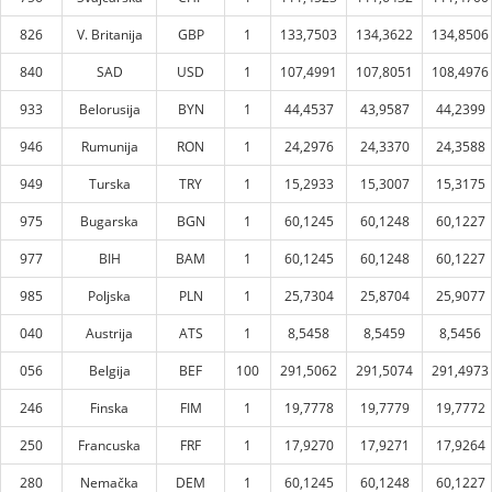
826
V. Britanija
GBP
1
133,7503
134,3622
134,8506
840
SAD
USD
1
107,4991
107,8051
108,4976
933
Belorusija
BYN
1
44,4537
43,9587
44,2399
946
Rumunija
RON
1
24,2976
24,3370
24,3588
949
Turska
TRY
1
15,2933
15,3007
15,3175
975
Bugarska
BGN
1
60,1245
60,1248
60,1227
977
BIH
BAM
1
60,1245
60,1248
60,1227
985
Poljska
PLN
1
25,7304
25,8704
25,9077
040
Austrija
ATS
1
8,5458
8,5459
8,5456
056
Belgija
BEF
100
291,5062
291,5074
291,4973
246
Finska
FIM
1
19,7778
19,7779
19,7772
250
Francuska
FRF
1
17,9270
17,9271
17,9264
280
Nemačka
DEM
1
60,1245
60,1248
60,1227