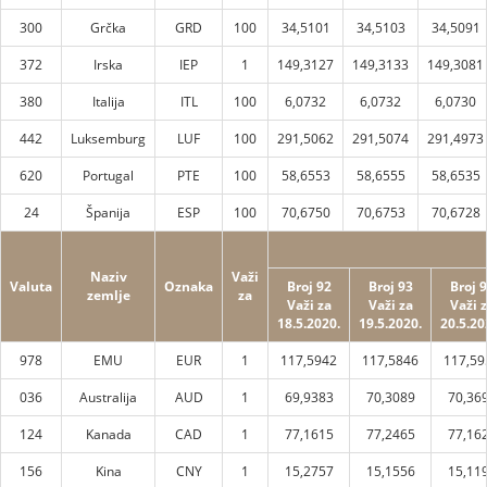
300
Grčka
GRD
100
34,5101
34,5103
34,5091
372
Irska
IEP
1
149,3127
149,3133
149,3081
380
Italija
ITL
100
6,0732
6,0732
6,0730
442
Luksemburg
LUF
100
291,5062
291,5074
291,4973
620
Portugal
PTE
100
58,6553
58,6555
58,6535
24
Španija
ESP
100
70,6750
70,6753
70,6728
Naziv
Važi
Valuta
Oznaka
Broj 92
Broj 93
Broj 
zemlje
za
Važi za
Važi za
Važi 
18.5.2020.
19.5.2020.
20.5.20
978
EMU
EUR
1
117,5942
117,5846
117,59
036
Australija
AUD
1
69,9383
70,3089
70,36
124
Kanada
CAD
1
77,1615
77,2465
77,16
156
Kina
CNY
1
15,2757
15,1556
15,11