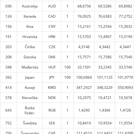
036
Australija
AUD
1
68,6756
69,5286
69,8982
124
Kanada
CAD
1
76,0925
76,6383
77,2752
156
Kina
CNY
1
15,2161
15,2594
15,3032
191
Hrvatska
HRK
1
15,5703
15,4967
15,5199
203
Češka
CZK
1
4,3146
4,3442
4,3447
208
Danska
DKK
1
15,7571
15,7586
15,7540
348
Mađarska
HUF
100
33,1501
33,2345
33,5740
392
Japan
JPY
100
100,6964
101,1125
101,9770
414
Kuvajt
KWD
1
347,2927
348,3229
350,9093
578
Norveška
NOK
1
10,2975
10,4721
10,5678
Ruska
643
RUB
1
1,4290
1,4366
1,4726
Feder.
752
Švedska
SEK
1
10,8419
10,9554
11,0554
756
Švajcarska
CHF
1
111,4523
111,6432
111,4700