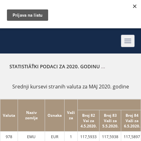
Toggl
navig
STATISTIÄŤKI PODACI ZA 2020. GODINU
SREDNJI KURSEVI
Srednji kursevi stranih valuta za MAJ 2020. godine
Naziv
Važi
Valuta
Oznaka
Broj 82
Broj 83
Broj 84
zemlje
za
Vai za
Važi za
Važi za
4.5.2020.
5.5.2020.
6.5.2020.
978
EMU
EUR
1
117,5933
117,5938
117,5897