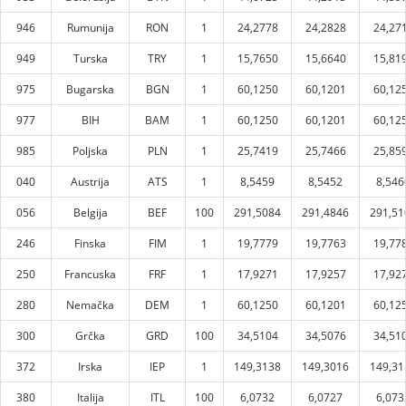
946
Rumunija
RON
1
24,2778
24,2828
24,27
949
Turska
TRY
1
15,7650
15,6640
15,81
975
Bugarska
BGN
1
60,1250
60,1201
60,12
977
BIH
BAM
1
60,1250
60,1201
60,12
985
Poljska
PLN
1
25,7419
25,7466
25,85
040
Austrija
ATS
1
8,5459
8,5452
8,546
056
Belgija
BEF
100
291,5084
291,4846
291,51
246
Finska
FIM
1
19,7779
19,7763
19,77
250
Francuska
FRF
1
17,9271
17,9257
17,92
280
Nemačka
DEM
1
60,1250
60,1201
60,12
300
Grčka
GRD
100
34,5104
34,5076
34,51
372
Irska
IEP
1
149,3138
149,3016
149,31
380
Italija
ITL
100
6,0732
6,0727
6,073