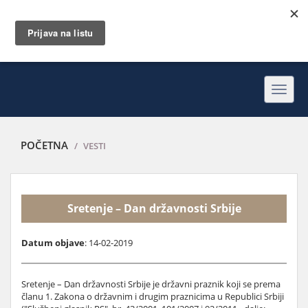
Toggl
navig
POČETNA
VESTI
Sretenje – Dan državnosti Srbije
Datum objave
: 14-02-2019
Sretenje – Dan državnosti Srbije je državni praznik koji se prema
članu 1. Zakona o državnim i drugim praznicima u Republici Srbiji